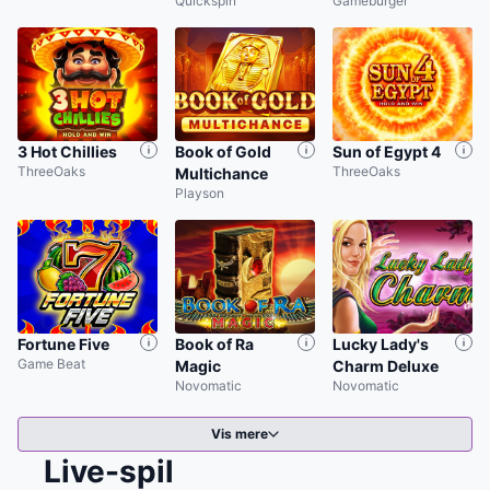
Quickspin
Gameburger
3 Hot Chillies
Book of Gold
Sun of Egypt 4
ThreeOaks
ThreeOaks
Multichance
Playson
Fortune Five
Book of Ra
Lucky Lady's
Game Beat
Magic
Charm Deluxe
Novomatic
Novomatic
Vis mere
Live-spil