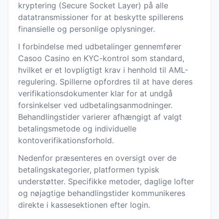
kryptering (Secure Socket Layer) på alle
datatransmissioner for at beskytte spillerens
finansielle og personlige oplysninger.
I forbindelse med udbetalinger gennemfører
Casoo Casino en KYC-kontrol som standard,
hvilket er et lovpligtigt krav i henhold til AML-
regulering. Spillerne opfordres til at have deres
verifikationsdokumenter klar for at undgå
forsinkelser ved udbetalingsanmodninger.
Behandlingstider varierer afhængigt af valgt
betalingsmetode og individuelle
kontoverifikationsforhold.
Nedenfor præsenteres en oversigt over de
betalingskategorier, platformen typisk
understøtter. Specifikke metoder, daglige lofter
og nøjagtige behandlingstider kommunikeres
direkte i kassesektionen efter login.