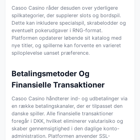
Casoo Casino råder desuden over yderligere
spilkategorier, der supplerer slots og bordspil.
Dette kan inkludere specialspil, skrabelodder og
eventuelt pokerudgaver i RNG-format.
Platformen opdaterer løbende sit katalog med
nye titler, og spillerne kan forvente en varieret
spiloplevelse uanset præference.
Betalingsmetoder Og
Finansielle Transaktioner
Casoo Casino håndterer ind- og udbetalinger via
en række betalingskanaler, der er tilpasset den
danske spiller. Alle finansielle transaktioner
foregår i DKK, hvilket eliminerer valutarisiko og
skaber gennemsigtighed i den daglige konto-
administration. Platformen anvender SSL-