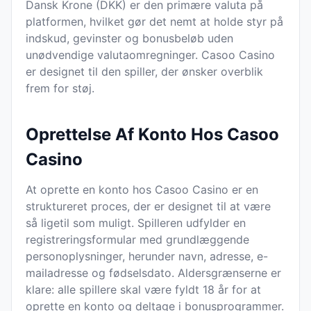
Dansk Krone (DKK) er den primære valuta på
platformen, hvilket gør det nemt at holde styr på
indskud, gevinster og bonusbeløb uden
unødvendige valutaomregninger. Casoo Casino
er designet til den spiller, der ønsker overblik
frem for støj.
Oprettelse Af Konto Hos Casoo
Casino
At oprette en konto hos Casoo Casino er en
struktureret proces, der er designet til at være
så ligetil som muligt. Spilleren udfylder en
registreringsformular med grundlæggende
personoplysninger, herunder navn, adresse, e-
mailadresse og fødselsdato. Aldersgrænserne er
klare: alle spillere skal være fyldt 18 år for at
oprette en konto og deltage i bonusprogrammer.