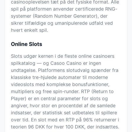
casinooplevelsen tæt på det fysiske format. Alle
spil på platformen anvender certificerede RNG-
systemer (Random Number Generator), der
sikrer tilfældige og umanipulerede udfald ved
hvert enkelt spil.
Online Slots
Slots udgør kernen i de fleste online casinoers
spilkatalog — og Casoo Casino er ingen
undtagelse. Platformens slotudvalg spænder fra
klassiske tre-hjulede automater til moderne
videoslots med komplekse bonusfunktioner,
multipliers og free spin-runder. RTP (Return to
Player) er en central parameter for slots og
angiver, hvor stor en procentdel af de samlede
indsatser, der statistisk set udbetales til spillere
over tid. En slot med en RTP på 96% returnerer i
teorien 96 DKK for hver 100 DKK, der indsættes.