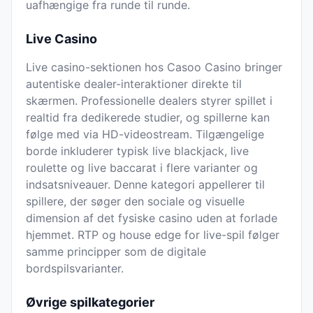
uafhængige fra runde til runde.
Live Casino
Live casino-sektionen hos Casoo Casino bringer
autentiske dealer-interaktioner direkte til
skærmen. Professionelle dealers styrer spillet i
realtid fra dedikerede studier, og spillerne kan
følge med via HD-videostream. Tilgængelige
borde inkluderer typisk live blackjack, live
roulette og live baccarat i flere varianter og
indsatsniveauer. Denne kategori appellerer til
spillere, der søger den sociale og visuelle
dimension af det fysiske casino uden at forlade
hjemmet. RTP og house edge for live-spil følger
samme principper som de digitale
bordspilsvarianter.
Øvrige spilkategorier