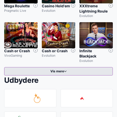
Mega Roulette
Casino Hold'em
XXXtreme
Pragmatic Live
Evolution
Lightning Roule
Evolution
Cash or Crash
Cash or Crash
Infinite
VivoGaming
Evolution
Blackjack
Evolution
Vis mere
Udbydere