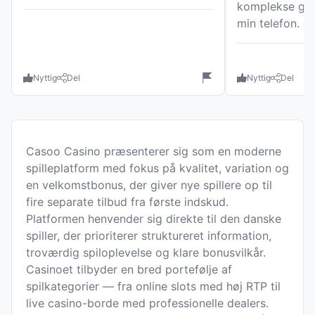
komplekse gr
min telefon.
Nyttig
Del
Nyttig
Del
Casoo Casino præsenterer sig som en moderne
spilleplatform med fokus på kvalitet, variation og
en velkomstbonus, der giver nye spillere op til
fire separate tilbud fra første indskud.
Platformen henvender sig direkte til den danske
spiller, der prioriterer struktureret information,
troværdig spiloplevelse og klare bonusvilkår.
Casinoet tilbyder en bred portefølje af
spilkategorier — fra online slots med høj RTP til
live casino-borde med professionelle dealers.