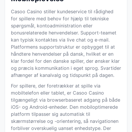
Casoo Casino stiller kundeservice til rådighed
for spillere med behov for hjælp til tekniske
spørgsmål, kontoadministration eller
bonusrelaterede henvendelser. Support-teamet
kan typisk kontaktes via live chat og e-mail.
Platformens supportstruktur er opbygget til at
håndtere henvendelser på dansk, hvilket er en
klar fordel for den danske spiller, der ønsker klar
og præcis kommunikation i eget sprog. Svartider
afhænger af kanalvalg og tidspunkt på dagen.
For spillere, der foretrækker at spille via
mobiltelefon eller tablet, er Casoo Casino
tilgængeligt via browserbaseret adgang på både
iOS- og Android-enheder. Den mobiloptimerede
platform tilpasser sig automatisk til
skærmstørrelse og -orientering, så navigationen
forbliver overskuelig uanset enhedstype. Der